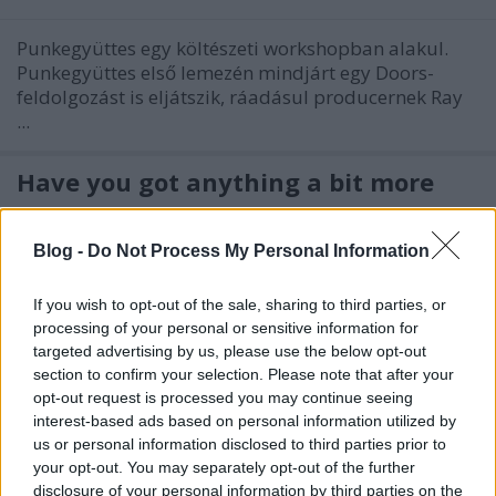
Punkegyüttes egy költészeti workshopban alakul.
Punkegyüttes első lemezén mindjárt egy Doors-
feldolgozást is eljátszik, ráadásul producernek Ray
...
Have you got anything a bit more
uptempo?
Blog -
Do Not Process My Personal Information
Inkei
•
2006. december 07.
8
If you wish to opt-out of the sale, sharing to third parties, or
Minek kell ahhoz történnie, hogy feldobódjunk, ha
processing of your personal or sensitive information for
már hetek óta nem láttuk a napot, lehangolóan
targeted advertising by us, please use the below opt-out
szürke városban élünk, és már javában forgatja a ...
section to confirm your selection. Please note that after your
opt-out request is processed you may continue seeing
Kill Your Boyfriend!
interest-based ads based on personal information utilized by
us or personal information disclosed to third parties prior to
Inkei
•
2006. november 28.
5
your opt-out. You may separately opt-out of the further
disclosure of your personal information by third parties on the