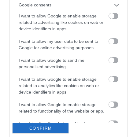
Google consents
...
I want to allow Google to enable storage
Ignoring the tenets and trends of the
related to advertising like cookies on web or
device identifiers in apps.
music industry
I want to allow my user data to be sent to
Inkei
•
2006. november 05.
5
Google for online advertising purposes.
Ez a Clinic mottója az együttes
MySpace oldalán
,
I want to allow Google to send me
pedig az ezredfordulón még túlzás nélkül úgy
personalized advertising.
tűnhetett, hogy a liverpooli négyes lesz a 21. ...
I want to allow Google to enable storage
related to analytics like cookies on web or
Minden idők tíz legjobb
device identifiers in apps.
punkegyüttese (ha nem számítjuk a
I want to allow Google to enable storage
Ramonest és a Clasht) –
7. NOFX
related to functionality of the website or app.
Bede Márton
•
2006. november 02.
10
I want to allow Google to enable storage
CONFIRM
related to personalization.
Mielőtt rátérnék tízes listám legmeglepőbb, a