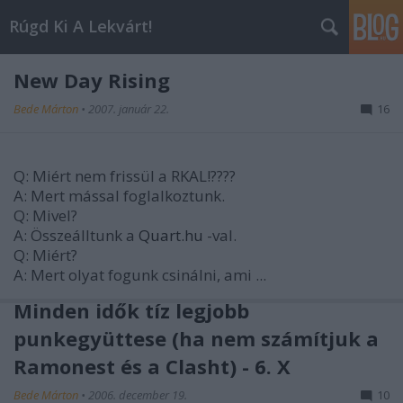
Rúgd Ki A Lekvárt!
New Day Rising
Bede Márton
•
2007. január 22.
16
Q: Miért nem frissül a RKAL!????
A: Mert mással foglalkoztunk.
Q: Mivel?
A: Összeálltunk a
Quart.hu
-val.
Q: Miért?
A: Mert olyat fogunk csinálni, ami ...
Minden idők tíz legjobb
punkegyüttese (ha nem számítjuk a
Ramonest és a Clasht) - 6. X
Bede Márton
•
2006. december 19.
10