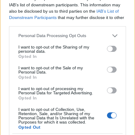
IAB’s list of downstream participants. This information may
Azt írja
az újság, aminek az olvasását ma már nem
also be disclosed by us to third parties on the
IAB’s List of
szokás bevallani, hogy – egyelőre két koncert erejéig
Downstream Participants
that may further disclose it to other
– újra összeáll a kilencvenes évek ...
third parties.
Please note that this website/app uses one or more Google
Personal Data Processing Opt Outs
Eye Control 2006/11/14
services and may gather and store information including but
not limited to your visit or usage behaviour. You may click to
I want to opt-out of the Sharing of my
Bede Márton
•
2006. november 14.
14
personal data.
grant or deny consent to Google and its third-party tags to
Opted In
use your data for below specified purposes in below Google
1. Minden idők legjobb nője legjobb formájában.
A
consent section.
I want to opt-out of the Sale of my
Blondie-val kapcsolatban sokan nem értik, hogy
Personal Data.
Opted In
miért is tartoztak a hetvenes évek New York-i punk ...
I want to opt-out of processing my
Personal Data for Targeted Advertising.
There's Nothing OK with You
Opted In
Bede Márton
•
2006. november 09.
8
I want to opt-out of Collection, Use,
Retention, Sale, and/or Sharing of my
Personal Data that Is Unrelated with the
Két fontos leckével gazdagodtam november 6-án
Purposes for which it was collected.
este a bécsi Lemonheads koncerten. Először is azzal,
Opted Out
hogy nem kötelező megnézni az előzenekart, annak