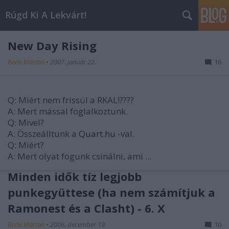
Rúgd Ki A Lekvárt!
New Day Rising
Bede Márton
•
2007. január 22.
16
Q: Miért nem frissül a RKAL!????
A: Mert mással foglalkoztunk.
Q: Mivel?
A: Összeálltunk a
Quart.hu
-val.
Q: Miért?
A: Mert olyat fogunk csinálni, ami ...
Minden idők tíz legjobb
punkegyüttese (ha nem számítjuk a
Ramonest és a Clasht) - 6. X
Bede Márton
•
2006. december 19.
10