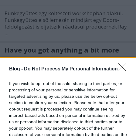
Punkegyüttes egy költészeti workshopban alakul.
Punkegyüttes első lemezén mindjárt egy Doors-
feldolgozást is eljátszik, ráadásul producernek Ray
...
Have you got anything a bit more
uptempo?
Blog -
Do Not Process My Personal Information
Inkei
•
2006. december 07.
8
If you wish to opt-out of the sale, sharing to third parties, or
Minek kell ahhoz történnie, hogy feldobódjunk, ha
processing of your personal or sensitive information for
már hetek óta nem láttuk a napot, lehangolóan
targeted advertising by us, please use the below opt-out
szürke városban élünk, és már javában forgatja a ...
section to confirm your selection. Please note that after your
opt-out request is processed you may continue seeing
Kill Your Boyfriend!
interest-based ads based on personal information utilized by
us or personal information disclosed to third parties prior to
Inkei
•
2006. november 28.
5
your opt-out. You may separately opt-out of the further
disclosure of your personal information by third parties on the