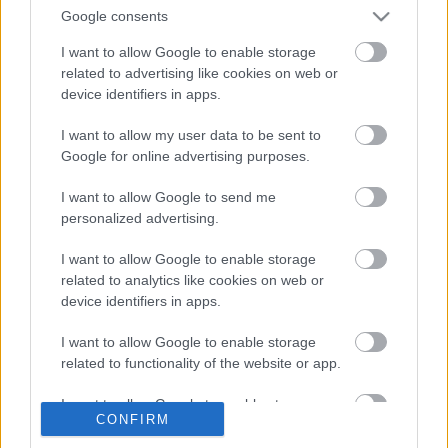
Google consents
...
I want to allow Google to enable storage
Ignoring the tenets and trends of the
related to advertising like cookies on web or
device identifiers in apps.
music industry
I want to allow my user data to be sent to
Inkei
•
2006. november 05.
5
Google for online advertising purposes.
Ez a Clinic mottója az együttes
MySpace oldalán
,
I want to allow Google to send me
pedig az ezredfordulón még túlzás nélkül úgy
personalized advertising.
tűnhetett, hogy a liverpooli négyes lesz a 21. ...
I want to allow Google to enable storage
related to analytics like cookies on web or
Minden idők tíz legjobb
device identifiers in apps.
punkegyüttese (ha nem számítjuk a
I want to allow Google to enable storage
Ramonest és a Clasht) –
7. NOFX
related to functionality of the website or app.
Bede Márton
•
2006. november 02.
10
I want to allow Google to enable storage
CONFIRM
related to personalization.
Mielőtt rátérnék tízes listám legmeglepőbb, a