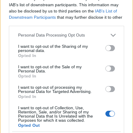
IAB’s list of downstream participants. This information may
Azt írja
az újság, aminek az olvasását ma már nem
also be disclosed by us to third parties on the
IAB’s List of
szokás bevallani, hogy – egyelőre két koncert erejéig
Downstream Participants
that may further disclose it to other
– újra összeáll a kilencvenes évek ...
third parties.
Please note that this website/app uses one or more Google
Personal Data Processing Opt Outs
Eye Control 2006/11/14
services and may gather and store information including but
not limited to your visit or usage behaviour. You may click to
I want to opt-out of the Sharing of my
Bede Márton
•
2006. november 14.
14
personal data.
grant or deny consent to Google and its third-party tags to
Opted In
use your data for below specified purposes in below Google
1. Minden idők legjobb nője legjobb formájában.
A
consent section.
I want to opt-out of the Sale of my
Blondie-val kapcsolatban sokan nem értik, hogy
Personal Data.
Opted In
miért is tartoztak a hetvenes évek New York-i punk ...
I want to opt-out of processing my
Personal Data for Targeted Advertising.
There's Nothing OK with You
Opted In
Bede Márton
•
2006. november 09.
8
I want to opt-out of Collection, Use,
Retention, Sale, and/or Sharing of my
Personal Data that Is Unrelated with the
Két fontos leckével gazdagodtam november 6-án
Purposes for which it was collected.
este a bécsi Lemonheads koncerten. Először is azzal,
Opted Out
hogy nem kötelező megnézni az előzenekart, annak