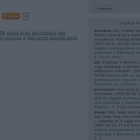
Tetszik
0
Utolsó 
boorman:
Azt szabad tu
78
black flag
sex pistols
bad
Rollins-szal mi az a mar
ry rollins
x
don letts
beastie boys
youtube-os felvétel tényle
(
2007.03.11. 02:43
)
Mind
legjobb punkegyüttese (
számítjuk a Ramonest és
8. Circle Jerks
alf:
méghogy a decline s
vagy bazdmeg. a decline
jellemezve zseniális.
(
20
02:09
)
Minden idők tíz le
punkegyüttese (ha nem s
Ramonest és a Clasht) 
provincial:
nem olyan jó
szerintem.
(
2007.03.10. 
idők tíz legjobb punkegy
nem számítjuk a Ramone
Clasht) – 9. Dead Kenne
break:
Hey. Hogy lehet az
ugy, hogy meg sem emlitt
t. Jelenleg az X tagjai ez
(
2007.03.10. 17:04
)
Mind
legjobb punkegyüttese (
számítjuk a Ramonest és
6. X