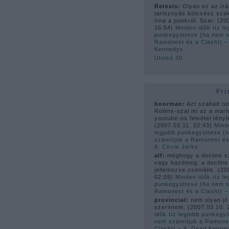
Retexis:
Olyan ez az írá
tarisznyás bölcsész sza
írna a punkról. Szar.
(
20
16:54
)
Minden idők tíz le
punkegyüttese (ha nem s
Ramonest és a Clasht) –
Kennedys
Utolsó 20
Fri
boorman:
Azt szabad tu
Rollins-szal mi az a mar
youtube-os felvétel tényle
(
2007.03.11. 02:43
)
Mind
legjobb punkegyüttese (
számítjuk a Ramonest és
8. Circle Jerks
alf:
méghogy a decline s
vagy bazdmeg. a decline
jellemezve zseniális.
(
20
02:09
)
Minden idők tíz le
punkegyüttese (ha nem s
Ramonest és a Clasht) 
provincial:
nem olyan jó
szerintem.
(
2007.03.10. 
idők tíz legjobb punkegy
nem számítjuk a Ramone
Clasht) – 9. Dead Kenne