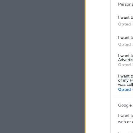
Persona
I want t
Opted 
I want t
Opted 
I want 
Advertis
Opted 
I want t
of my P
was col
Opted 
Google 
I want t
web or d