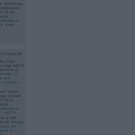
s, mintha egy
kdolgozatot
07.03.10.
gjobb
zámítjuk a
 9. Dead
ss topikok
dni, hogy
ha nagy baj? A
g kicsit g...
en idők tíz
ha nem
 a Clasht) –
zar? süket
 egy szóvaé
07.03.11.
gjobb
zámítjuk a
–
7. NOFX
 ez a cikk
20:42
)
Minden
üttese (ha
st és a
dys