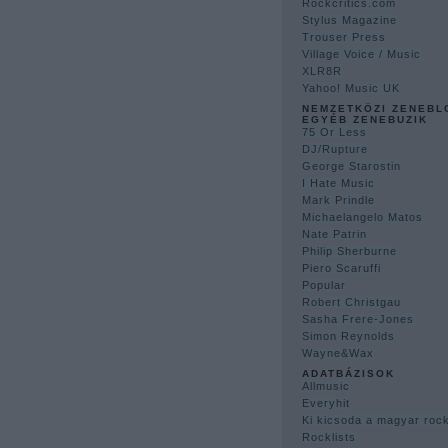
Rockcritics.com
Stylus Magazine
Trouser Press
Village Voice / Music
XLR8R
Yahoo! Music UK
NEMZETKÖZI ZENEBL
EGYÉB ZENEBUZIK
75 Or Less
DJ/Rupture
George Starostin
I Hate Music
Mark Prindle
Michaelangelo Matos
Nate Patrin
Philip Sherburne
Piero Scaruffi
Popular
Robert Christgau
Sasha Frere-Jones
Simon Reynolds
Wayne&Wax
ADATBÁZISOK
Allmusic
Everyhit
Ki kicsoda a magyar ro
Rocklists