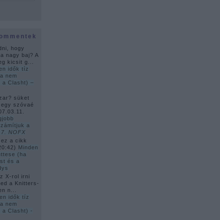
kommentek
dni, hogy
ha nagy baj? A
g kicsit g...
en idők tíz
ha nem
 a Clasht) –
zar? süket
 egy szóvaé
07.03.11.
gjobb
zámítjuk a
–
7. NOFX
 ez a cikk
20:42
)
Minden
üttese (ha
st és a
dys
 X-rol irni
ed a Knitters-
en n...
en idők tíz
ha nem
 a Clasht) -