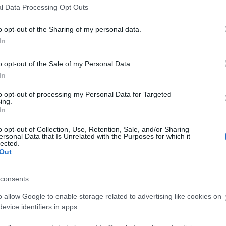
elektro-pop
(
4
)
eye contr
l Data Processing Opt Outs
black
(
2
)
franz ferdinand
rock
(
5
)
green day
(
2
)
g
henry rollins
(
2
)
hiphop
(
o opt-out of the Sharing of my personal data.
iggy pop
(
2
)
illés
(
2
)
indi
biafra
(
2
)
john lennon
(
2
)
In
koncert
(
12
)
kraftwerk
(
(
2
)
madness
(
3
)
mark e.
(
2
)
minor threat
(
2
)
morr
o opt-out of the Sale of my Personal Data.
wave
(
6
)
new york dolls
(
3
)
pixies
(
3
)
placebo
(
2
)
In
posztpunk
(
5
)
pszichede
punk
(
12
)
punk-funk
(
3
)
ramones
(
5
)
refused
(
3
)
to opt-out of processing my Personal Data for Targeted
screeching weasel
(
2
)
sc
ing.
serge gainsbourg
(
2
)
sex
In
singer songwriter
(
2
)
son
stereolab
(
2
)
stooges
(
2
)
o opt-out of Collection, Use, Retention, Sale, and/or Sharing
(
2
)
sziget
(
6
)
the beatles
ersonal Data that Is Unrelated with the Purposes for which it
(
6
)
the damned
(
3
)
the fa
lected.
kinks
(
2
)
the offspring
(
2
(
2
)
the stooges
(
3
)
thom
Out
turbonegro
(
2
)
tv on the 
(
13
)
usa
(
18
)
velvet und
wales
(
2
)
x
(
2
)
consents
o allow Google to enable storage related to advertising like cookies on
evice identifiers in apps.
MATULA MAGAZIN
SUBBACULTCHA