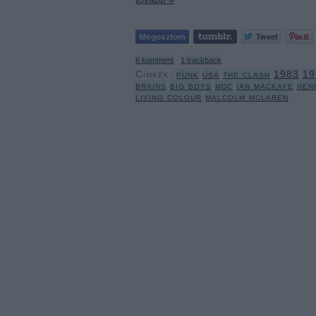
6
komment
·
1
trackback
Címkék:
punk
usa
the clash
1983
19
brains
big boys
mdc
ian mackaye
hen
living colour
malcolm mclaren