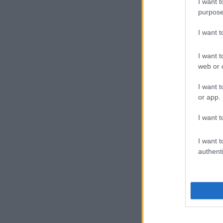
I want t
purpose
I want 
I want t
web or d
I want t
or app.
I want t
I want t
authenti