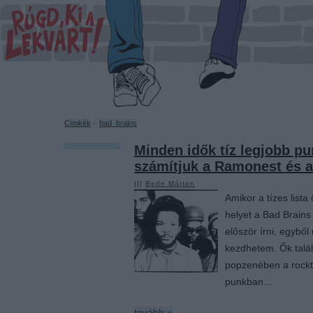
Címkék
»
bad_brains
Minden idők tíz legjobb p
számítjuk a Ramonest és a
|||
Bede Márton
Amikor a tízes lista
helyet a Bad Brains 
először írni, egybő
kezdhetem. Ők talál
popzenében a rockt
punkban…
tovább »