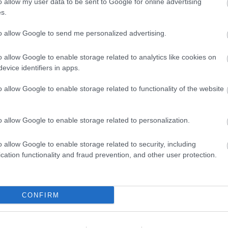
o allow my user data to be sent to Google for online advertising
s.
ALAPOK
I Love Music
Soulseek
to allow Google to send me personalized advertising.
Youtube
MP3-BLOGOK
20 Jazz Funk Greats
o allow Google to enable storage related to analytics like cookies on
Banana Nutrament
evice identifiers in apps.
Benn loxo du taccu
Blentwell
o allow Google to enable storage related to functionality of the website
Cover Mount Cassette
Dalston Oxfam Shop
Fluxblog
Gabba.cc
o allow Google to enable storage related to personalization.
Green Pea-ness
Lemon-red
Mein Walkman Ist Kaputt
o allow Google to enable storage related to security, including
Music For Robots
cation functionality and fraud prevention, and other user protection.
Music For Your Eyes
Post-Punk Junk
Ready Rock Moe Rex
Said the Gramophone
Sonic Pollutions
CONFIRM
Soul Sides
Step Off The Frankfurter
The Prettiest Pony