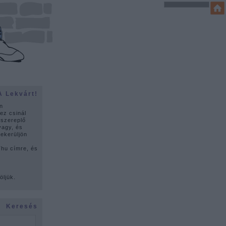
A Lekvárt!
n
ez csinál
 szereplő
vagy, és
lekerüljön
u címre, és
ó
öljük.
Keresés