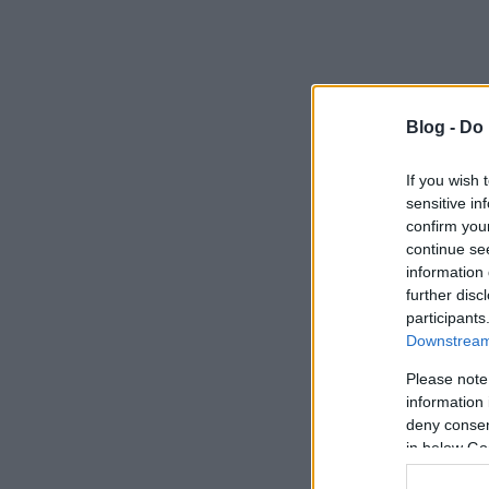
Blog -
Do 
If you wish 
sensitive in
confirm you
continue se
information 
further disc
participants
Downstream 
Please note
information 
deny consent
in below Go