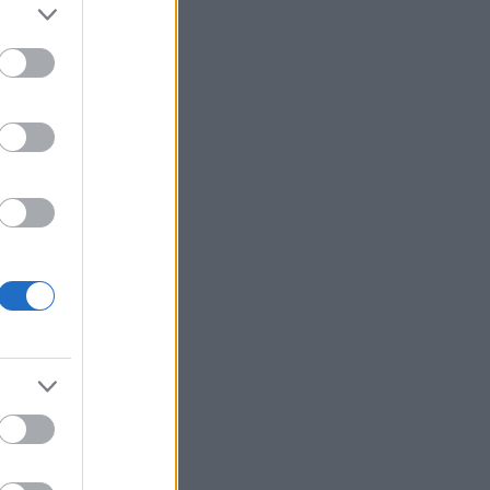
ol
(
2
)
frank
(
4
)
garage
umipop
(
3
)
2
)
hole
(
3
)
e
(
8
)
jello
john peel
(
2
)
2
)
kurt cobain
 smith
(
2
)
mc5
issey
(
3
)
new
(
2
)
pink floyd
pop
(
4
)
likus pop
(
4
)
radiohead
(
3
)
rock
(
3
)
ritti politti
(
3
)
 pistols
(
2
)
ic youth
(
3
)
syd barrett
(
3
)
the clash
ll
(
2
)
the
)
the rapture
 yorke
(
2
)
radio
(
2
)
uk
erground
(
3
)
Linkblog