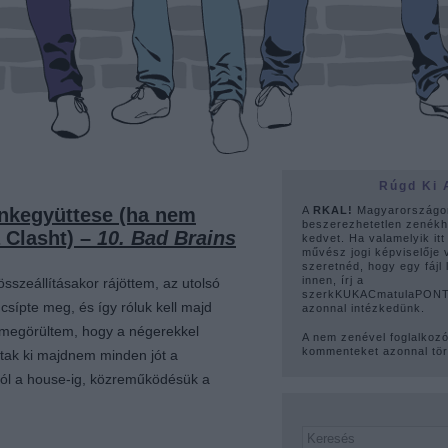
Rúgd Ki 
unkegyüttese (ha nem
A
RKAL!
Magyarországo
beszerezhetetlen zenékh
 Clasht) –
10. Bad Brains
kedvet. Ha valamelyik itt
művész jogi képviselője 
szeretnéd, hogy egy fájl 
innen, írj a
 összeállításakor rájöttem, az utolsó
szerkKUKACmatulaPONTh
csípte meg, és így róluk kell majd
azonnal intézkedünk.
l megörültem, hogy a négerekkel
A nem zenével foglalkoz
kommenteket azonnal tör
tak ki majdnem minden jót a
ól a house-ig, közreműködésük a