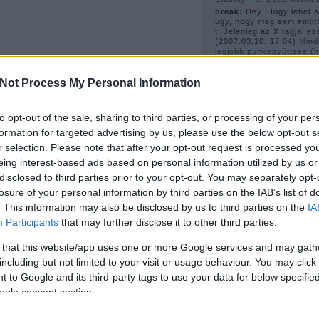
break:
Hey. Hogy lehet az
ugy, hogy meg sem emlitt
t. Jelenleg az X tagjai ez
(
2007.03.10. 17:04
)
Mind
legjobb punkegyüttese (
számítjuk a Ramonest és
6. X
Not Process My Personal Information
güell (törölt):
ja es az 
videok is hianyoznak. a
inkabb a pitchforkot nez
(
2007.02.27. 20:01
)
New 
to opt-out of the sale, sharing to third parties, or processing of your per
formation for targeted advertising by us, please use the below opt-out s
r selection. Please note that after your opt-out request is processed y
A 
eing interest-based ads based on personal information utilized by us or
disclosed to third parties prior to your opt-out. You may separately opt-
losure of your personal information by third parties on the IAB’s list of
. This information may also be disclosed by us to third parties on the
IA
Participants
that may further disclose it to other third parties.
1978
(
4
)
1980
(
6
)
1981
(
 that this website/app uses one or more Google services and may gath
1983
(
3
)
1984
(
3
)
1989
(
including but not limited to your visit or usage behaviour. You may click 
2003
(
2
)
2006
(
22
)
bécs
sebastian
(
2
)
bis
(
2
)
blac
 to Google and its third-party tags to use your data for below specifi
blondie
(
4
)
bob dylan
(
2
)
ogle consent section.
(
2
)
buzzcocks
(
2
)
cerro
jerks
(
2
)
courtney love
(
harry
(
2
)
disco
(
6
)
disco