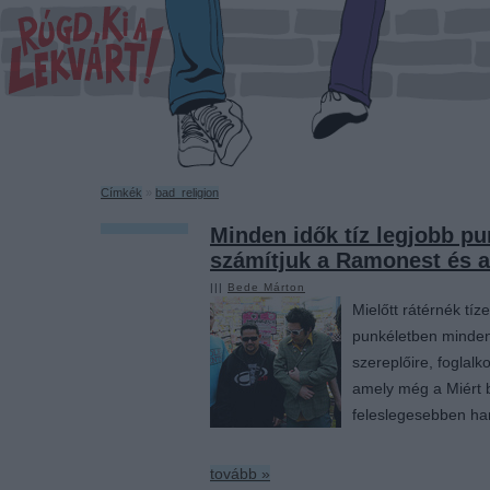
Címkék
»
bad_religion
Minden idők tíz legjobb p
számítjuk a Ramonest és a
|||
Bede Márton
Mielőtt rátérnék tí
punkéletben minden 
szereplőire, foglalk
amely még a Miért b
feleslegesebben ha
tovább »