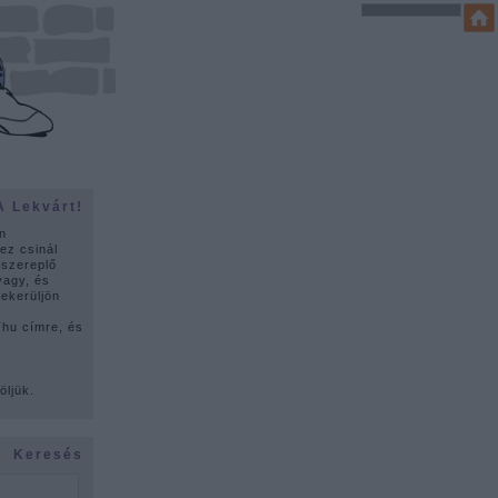
A Lekvárt!
n
ez csinál
 szereplő
vagy, és
lekerüljön
u címre, és
ó
öljük.
Keresés