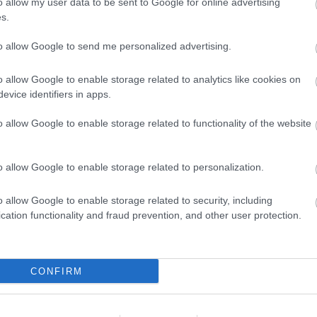
o allow my user data to be sent to Google for online advertising
s.
ALAPOK
I Love Music
Soulseek
to allow Google to send me personalized advertising.
Youtube
MP3-BLOGOK
20 Jazz Funk Greats
o allow Google to enable storage related to analytics like cookies on
Banana Nutrament
evice identifiers in apps.
Benn loxo du taccu
Blentwell
o allow Google to enable storage related to functionality of the website
Cover Mount Cassette
Dalston Oxfam Shop
Fluxblog
Gabba.cc
o allow Google to enable storage related to personalization.
Green Pea-ness
Lemon-red
Mein Walkman Ist Kaputt
o allow Google to enable storage related to security, including
Music For Robots
cation functionality and fraud prevention, and other user protection.
Music For Your Eyes
Post-Punk Junk
Ready Rock Moe Rex
Said the Gramophone
Sonic Pollutions
CONFIRM
Soul Sides
Step Off The Frankfurter
The Prettiest Pony