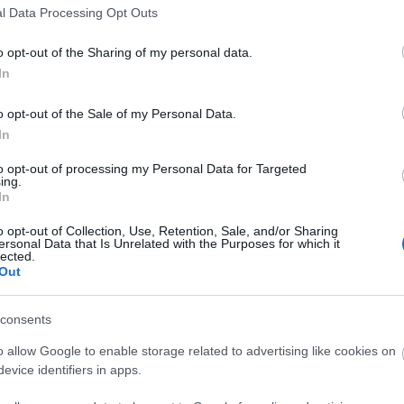
elektro-pop
(
4
)
eye contr
l Data Processing Opt Outs
black
(
2
)
franz ferdinand
rock
(
5
)
green day
(
2
)
g
henry rollins
(
2
)
hiphop
(
o opt-out of the Sharing of my personal data.
iggy pop
(
2
)
illés
(
2
)
indi
biafra
(
2
)
john lennon
(
2
)
In
koncert
(
12
)
kraftwerk
(
(
2
)
madness
(
3
)
mark e.
(
2
)
minor threat
(
2
)
morr
o opt-out of the Sale of my Personal Data.
wave
(
6
)
new york dolls
(
3
)
pixies
(
3
)
placebo
(
2
)
In
posztpunk
(
5
)
pszichede
punk
(
12
)
punk-funk
(
3
)
ramones
(
5
)
refused
(
3
)
to opt-out of processing my Personal Data for Targeted
screeching weasel
(
2
)
sc
ing.
serge gainsbourg
(
2
)
sex
In
singer songwriter
(
2
)
son
stereolab
(
2
)
stooges
(
2
)
o opt-out of Collection, Use, Retention, Sale, and/or Sharing
(
2
)
sziget
(
6
)
the beatles
ersonal Data that Is Unrelated with the Purposes for which it
(
6
)
the damned
(
3
)
the fa
lected.
kinks
(
2
)
the offspring
(
2
(
2
)
the stooges
(
3
)
thom
Out
turbonegro
(
2
)
tv on the 
(
13
)
usa
(
18
)
velvet und
wales
(
2
)
x
(
2
)
consents
o allow Google to enable storage related to advertising like cookies on
evice identifiers in apps.
MATULA MAGAZIN
SUBBACULTCHA