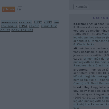
Tetszik
0
Utolsó 
green day
refused
1992
2003
the
boorman:
Azt szabad tu
toy dolls
1994
rancid
blink 182
Rollins-szal mi az a mar
locust
born against
youtube-os felvétel tényle
(
2007.03.11. 02:43
)
Mind
legjobb punkegyüttese (
számítjuk a Ramonest és
8. Circle Jerks
alf:
méghogy a decline s
vagy bazdmeg. a decline
jellemezve zseniális.
(
20
02:09
)
Minden idők tíz le
punkegyüttese (ha nem s
Ramonest és a Clasht) 
provincial:
nem olyan jó
szerintem.
(
2007.03.10. 
idők tíz legjobb punkegy
nem számítjuk a Ramone
Clasht) – 9. Dead Kenne
break:
Hey. Hogy lehet az
ugy, hogy meg sem emlitt
t. Jelenleg az X tagjai ez
(
2007.03.10. 17:04
)
Mind
legjobb punkegyüttese (
számítjuk a Ramonest és
6. X