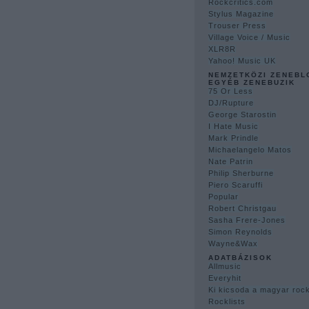
Rockcritics.com
Stylus Magazine
Trouser Press
Village Voice / Music
XLR8R
Yahoo! Music UK
NEMZETKÖZI ZENEBL
EGYÉB ZENEBUZIK
75 Or Less
DJ/Rupture
George Starostin
I Hate Music
Mark Prindle
Michaelangelo Matos
Nate Patrin
Philip Sherburne
Piero Scaruffi
Popular
Robert Christgau
Sasha Frere-Jones
Simon Reynolds
Wayne&Wax
ADATBÁZISOK
Allmusic
Everyhit
Ki kicsoda a magyar ro
Rocklists