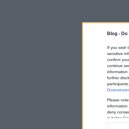
Blog -
Do 
If you wish 
sensitive in
confirm you
continue se
information 
further disc
participants
Downstream 
Please note
information 
deny consent
in below Go