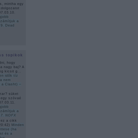
s, mintha egy
kdolgozatot
07.03.10.
gjobb
zámítjuk a
 9. Dead
ss topikok
dni, hogy
ha nagy baj? A
g kicsit g...
en idők tíz
ha nem
 a Clasht) –
zar? süket
 egy szóvaé
07.03.11.
gjobb
zámítjuk a
–
7. NOFX
 ez a cikk
20:42
)
Minden
üttese (ha
st és a
dys