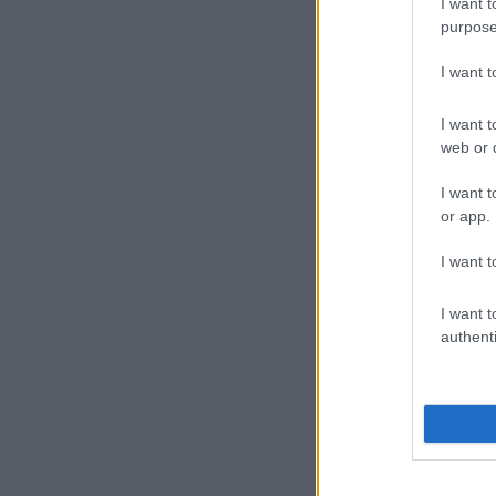
I want t
purpose
I want 
I want t
web or d
I want t
or app.
I want t
I want t
authenti