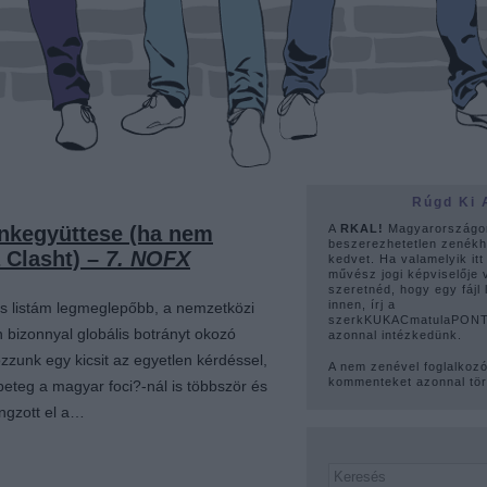
Rúgd Ki 
unkegyüttese (ha nem
A
RKAL!
Magyarországo
beszerezhetetlen zenékh
 Clasht) –
7. NOFX
kedvet. Ha valamelyik itt
művész jogi képviselője 
szeretnéd, hogy egy fájl 
innen, írj a
zes listám legmeglepőbb, a nemzetközi
szerkKUKACmatulaPONTh
bizonnyal globális botrányt okozó
azonnal intézkedünk.
ozzunk egy kicsit az egyetlen kérdéssel,
A nem zenével foglalkoz
kommenteket azonnal tör
eteg a magyar foci?-nál is többször és
ngzott el a…