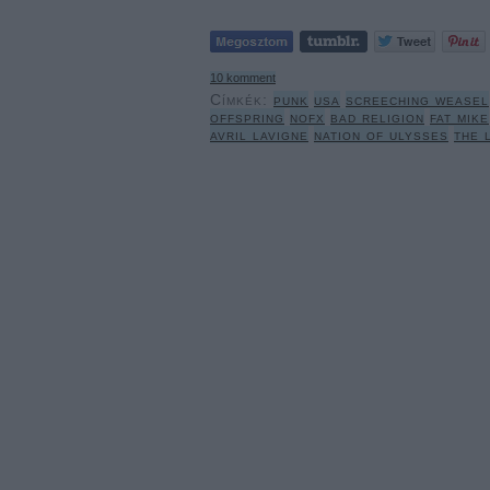
10
komment
Címkék:
punk
usa
screeching weasel
offspring
nofx
bad religion
fat mike
avril lavigne
nation of ulysses
the 