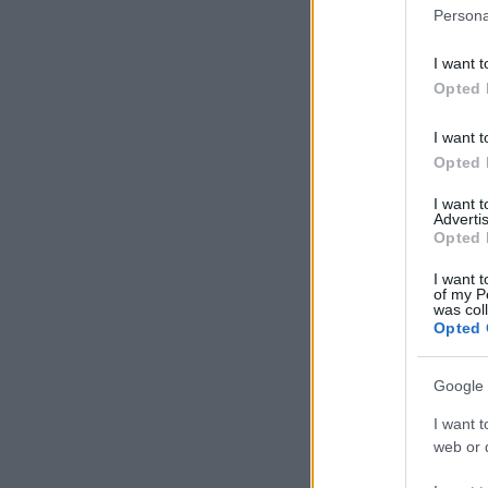
Persona
I want t
Opted 
I want t
Opted 
I want 
Advertis
Opted 
I want t
of my P
was col
Opted 
Google 
I want t
web or d