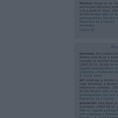
Retexis:
Olyan ez az írá
tarisznyás bölcsész sza
írna a punkról. Szar.
(
20
16:54
)
Minden idők tíz le
punkegyüttese (ha nem s
Ramonest és a Clasht) –
Kennedys
Utolsó 20
Fri
boorman:
Azt szabad tu
Rollins-szal mi az a mar
youtube-os felvétel tényle
(
2007.03.11. 02:43
)
Mind
legjobb punkegyüttese (
számítjuk a Ramonest és
8. Circle Jerks
alf:
méghogy a decline s
vagy bazdmeg. a decline
jellemezve zseniális.
(
20
02:09
)
Minden idők tíz le
punkegyüttese (ha nem s
Ramonest és a Clasht) 
provincial:
nem olyan jó
szerintem.
(
2007.03.10. 
idők tíz legjobb punkegy
nem számítjuk a Ramone
Clasht) – 9. Dead Kenne