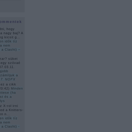
kommentek
dni, hogy
ha nagy baj? A
g kicsit g...
en idők tíz
ha nem
 a Clasht) –
zar? süket
 egy szóvaé
07.03.11.
gjobb
zámítjuk a
–
7. NOFX
 ez a cikk
20:42
)
Minden
üttese (ha
st és a
dys
 X-rol irni
ed a Knitters-
en n...
en idők tíz
ha nem
 a Clasht) -