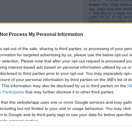
break:
Hey. Hogy lehet az
ugy, hogy meg sem emlitt
t. Jelenleg az X tagjai ez
(
2007.03.10. 17:04
)
Mind
legjobb punkegyüttese (
számítjuk a Ramonest és
6. X
Not Process My Personal Information
güell (törölt):
ja es az 
videok is hianyoznak. a
inkabb a pitchforkot nez
(
2007.02.27. 20:01
)
New 
to opt-out of the sale, sharing to third parties, or processing of your per
formation for targeted advertising by us, please use the below opt-out s
r selection. Please note that after your opt-out request is processed y
A 
eing interest-based ads based on personal information utilized by us or
disclosed to third parties prior to your opt-out. You may separately opt-
losure of your personal information by third parties on the IAB’s list of
. This information may also be disclosed by us to third parties on the
IA
Participants
that may further disclose it to other third parties.
1978
(
4
)
1980
(
6
)
1981
(
 that this website/app uses one or more Google services and may gath
1983
(
3
)
1984
(
3
)
1989
(
including but not limited to your visit or usage behaviour. You may click 
2003
(
2
)
2006
(
22
)
bécs
sebastian
(
2
)
bis
(
2
)
blac
 to Google and its third-party tags to use your data for below specifi
blondie
(
4
)
bob dylan
(
2
)
ogle consent section.
(
2
)
buzzcocks
(
2
)
cerro
jerks
(
2
)
courtney love
(
harry
(
2
)
disco
(
6
)
disco