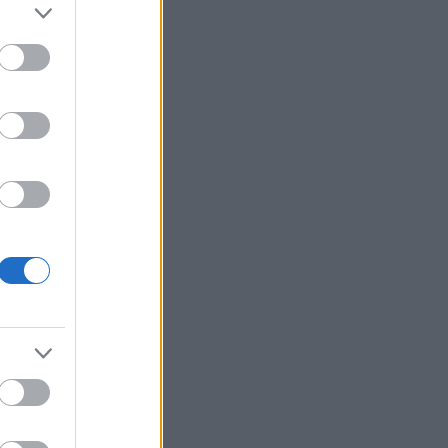
ol
(
2
)
frank
(
4
)
garage
umipop
(
3
)
2
)
hole
(
3
)
e
(
8
)
jello
john peel
(
2
)
2
)
kurt cobain
 smith
(
2
)
mc5
issey
(
3
)
new
(
2
)
pink floyd
pop
(
4
)
likus pop
(
4
)
radiohead
(
3
)
rock
(
3
)
ritti politti
(
3
)
 pistols
(
2
)
ic youth
(
3
)
syd barrett
(
3
)
the clash
ll
(
2
)
the
)
the rapture
 yorke
(
2
)
radio
(
2
)
uk
erground
(
3
)
Linkblog