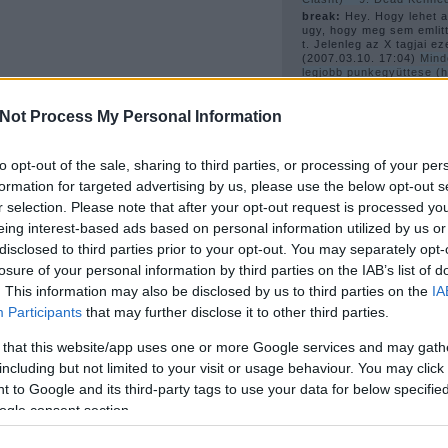
break:
Hey. Hogy lehet az
ugy, hogy meg sem emlitt
t. Jelenleg az X tagjai ez
(
2007.03.10. 17:04
)
Mind
legjobb punkegyüttese (
számítjuk a Ramonest és
6. X
Not Process My Personal Information
güell (törölt):
ja es az 
videok is hianyoznak. a
inkabb a pitchforkot nez
(
2007.02.27. 20:01
)
New 
to opt-out of the sale, sharing to third parties, or processing of your per
formation for targeted advertising by us, please use the below opt-out s
r selection. Please note that after your opt-out request is processed y
A 
eing interest-based ads based on personal information utilized by us or
disclosed to third parties prior to your opt-out. You may separately opt-
losure of your personal information by third parties on the IAB’s list of
. This information may also be disclosed by us to third parties on the
IA
Participants
that may further disclose it to other third parties.
1978
(
4
)
1980
(
6
)
1981
(
 that this website/app uses one or more Google services and may gath
1983
(
3
)
1984
(
3
)
1989
(
including but not limited to your visit or usage behaviour. You may click 
2003
(
2
)
2006
(
22
)
bécs
sebastian
(
2
)
bis
(
2
)
blac
 to Google and its third-party tags to use your data for below specifi
blondie
(
4
)
bob dylan
(
2
)
ogle consent section.
(
2
)
buzzcocks
(
2
)
cerro
jerks
(
2
)
courtney love
(
harry
(
2
)
disco
(
6
)
disco