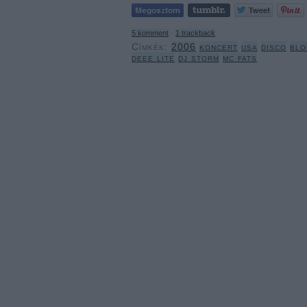
5
komment
·
1
trackback
Címkék:
2006
koncert
usa
disco
blo
deee lite
dj storm
mc fats