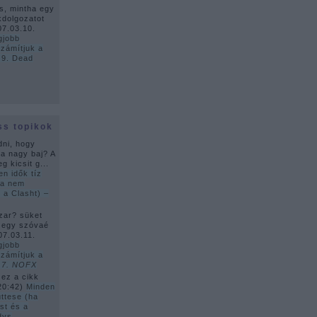
s, mintha egy
kdolgozatot
07.03.10.
gjobb
zámítjuk a
 9. Dead
ss topikok
dni, hogy
ha nagy baj? A
g kicsit g...
en idők tíz
ha nem
 a Clasht) –
zar? süket
 egy szóvaé
07.03.11.
gjobb
zámítjuk a
–
7. NOFX
 ez a cikk
20:42
)
Minden
üttese (ha
st és a
dys