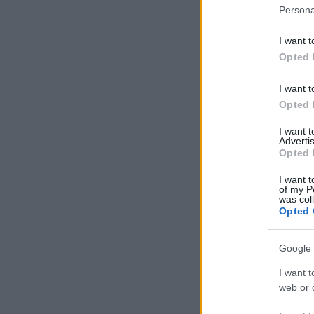
Persona
I want t
Opted 
I want t
Opted 
I want 
Advertis
Opted 
I want t
of my P
was col
Opted 
Google 
I want t
web or d