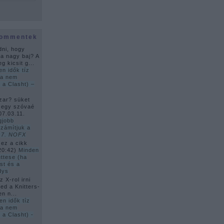
kommentek
dni, hogy
ha nagy baj? A
g kicsit g...
en idők tíz
ha nem
 a Clasht) –
zar? süket
 egy szóvaé
07.03.11.
gjobb
zámítjuk a
–
7. NOFX
 ez a cikk
20:42
)
Minden
üttese (ha
st és a
dys
 X-rol irni
ed a Knitters-
en n...
en idők tíz
ha nem
 a Clasht) -