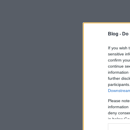
Blog -
Do 
If you wish 
sensitive in
confirm you
continue se
information 
further disc
participants
Downstream 
Please note
information 
deny consent
in below Go