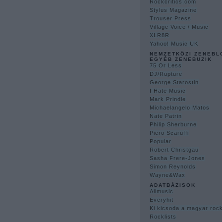
Rockcritics.com
Stylus Magazine
Trouser Press
Village Voice / Music
XLR8R
Yahoo! Music UK
NEMZETKÖZI ZENEBL
EGYÉB ZENEBUZIK
75 Or Less
DJ/Rupture
George Starostin
I Hate Music
Mark Prindle
Michaelangelo Matos
Nate Patrin
Philip Sherburne
Piero Scaruffi
Popular
Robert Christgau
Sasha Frere-Jones
Simon Reynolds
Wayne&Wax
ADATBÁZISOK
Allmusic
Everyhit
Ki kicsoda a magyar ro
Rocklists