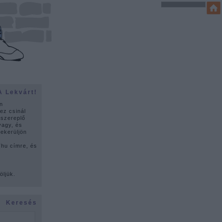
A Lekvárt!
n
ez csinál
 szereplő
vagy, és
lekerüljön
u címre, és
ó
öljük.
Keresés