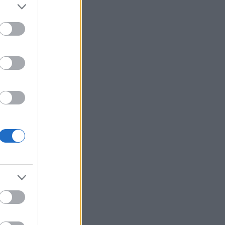
ol
(
2
)
frank
(
4
)
garage
umipop
(
3
)
2
)
hole
(
3
)
e
(
8
)
jello
john peel
(
2
)
2
)
kurt cobain
 smith
(
2
)
mc5
issey
(
3
)
new
(
2
)
pink floyd
pop
(
4
)
likus pop
(
4
)
radiohead
(
3
)
rock
(
3
)
ritti politti
(
3
)
 pistols
(
2
)
ic youth
(
3
)
syd barrett
(
3
)
the clash
ll
(
2
)
the
)
the rapture
 yorke
(
2
)
radio
(
2
)
uk
erground
(
3
)
Linkblog