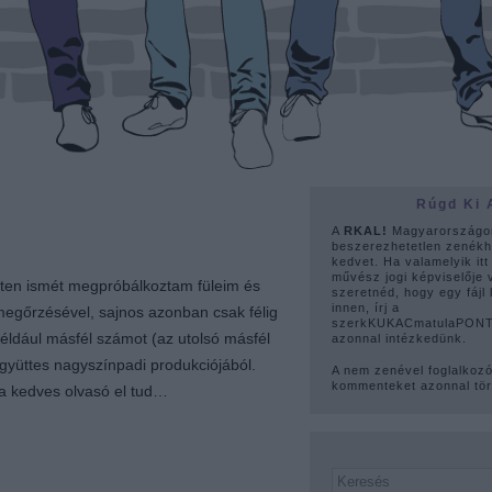
Rúgd Ki 
A
RKAL!
Magyarországo
beszerezhetetlen zenékh
kedvet. Ha valamelyik itt
művész jogi képviselője 
eten ismét megpróbálkoztam füleim és
szeretnéd, hogy egy fájl 
innen, írj a
egőrzésével, sajnos azonban csak félig
szerkKUKACmatulaPONTh
 például másfél számot (az utolsó másfél
azonnal intézkedünk.
gyüttes nagyszínpadi produkciójából.
A nem zenével foglalkoz
kommenteket azonnal tör
 a kedves olvasó el tud…