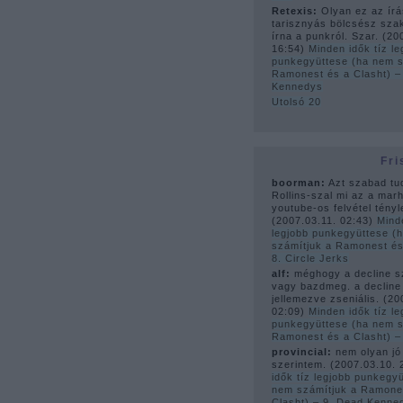
Retexis:
Olyan ez az írá
tarisznyás bölcsész sza
írna a punkról. Szar.
(
20
16:54
)
Minden idők tíz le
punkegyüttese (ha nem s
Ramonest és a Clasht) –
Kennedys
Utolsó 20
Fri
boorman:
Azt szabad tu
Rollins-szal mi az a mar
youtube-os felvétel tényle
(
2007.03.11. 02:43
)
Mind
legjobb punkegyüttese (
számítjuk a Ramonest és
8. Circle Jerks
alf:
méghogy a decline s
vagy bazdmeg. a decline
jellemezve zseniális.
(
20
02:09
)
Minden idők tíz le
punkegyüttese (ha nem s
Ramonest és a Clasht) 
provincial:
nem olyan jó
szerintem.
(
2007.03.10. 
idők tíz legjobb punkegy
nem számítjuk a Ramone
Clasht) – 9. Dead Kenne