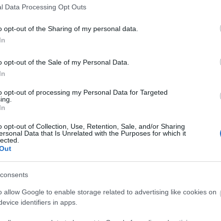
elektro-pop
(
4
)
eye contr
l Data Processing Opt Outs
black
(
2
)
franz ferdinand
rock
(
5
)
green day
(
2
)
g
henry rollins
(
2
)
hiphop
(
o opt-out of the Sharing of my personal data.
iggy pop
(
2
)
illés
(
2
)
indi
biafra
(
2
)
john lennon
(
2
)
In
koncert
(
12
)
kraftwerk
(
(
2
)
madness
(
3
)
mark e.
(
2
)
minor threat
(
2
)
morr
o opt-out of the Sale of my Personal Data.
wave
(
6
)
new york dolls
(
3
)
pixies
(
3
)
placebo
(
2
)
In
posztpunk
(
5
)
pszichede
punk
(
12
)
punk-funk
(
3
)
ramones
(
5
)
refused
(
3
)
to opt-out of processing my Personal Data for Targeted
screeching weasel
(
2
)
sc
ing.
serge gainsbourg
(
2
)
sex
In
singer songwriter
(
2
)
son
stereolab
(
2
)
stooges
(
2
)
o opt-out of Collection, Use, Retention, Sale, and/or Sharing
(
2
)
sziget
(
6
)
the beatles
ersonal Data that Is Unrelated with the Purposes for which it
(
6
)
the damned
(
3
)
the fa
lected.
kinks
(
2
)
the offspring
(
2
(
2
)
the stooges
(
3
)
thom
Out
turbonegro
(
2
)
tv on the 
(
13
)
usa
(
18
)
velvet und
wales
(
2
)
x
(
2
)
consents
o allow Google to enable storage related to advertising like cookies on
evice identifiers in apps.
MATULA MAGAZIN
SUBBACULTCHA