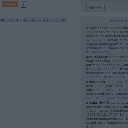
Tetszik
0
ndie
sziget
scissor sisters
sziámi
Utolsó 
boorman:
Azt szabad tu
Rollins-szal mi az a mar
youtube-os felvétel tényle
(
2007.03.11. 02:43
)
Mind
legjobb punkegyüttese (
számítjuk a Ramonest és
8. Circle Jerks
alf:
méghogy a decline s
vagy bazdmeg. a decline
jellemezve zseniális.
(
20
02:09
)
Minden idők tíz le
punkegyüttese (ha nem s
Ramonest és a Clasht) 
provincial:
nem olyan jó
szerintem.
(
2007.03.10. 
idők tíz legjobb punkegy
nem számítjuk a Ramone
Clasht) – 9. Dead Kenne
break:
Hey. Hogy lehet az
ugy, hogy meg sem emlitt
t. Jelenleg az X tagjai ez
(
2007.03.10. 17:04
)
Mind
legjobb punkegyüttese (
számítjuk a Ramonest és
6. X