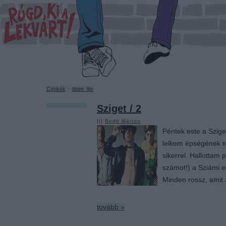
Címkék
»
deee_lite
Sziget / 2
|||
Bede Márton
Péntek este a Szig
lelkem épségének m
sikerrel. Hallottam
számot!) a Sziámi e
Minden rossz, amit
tovább »