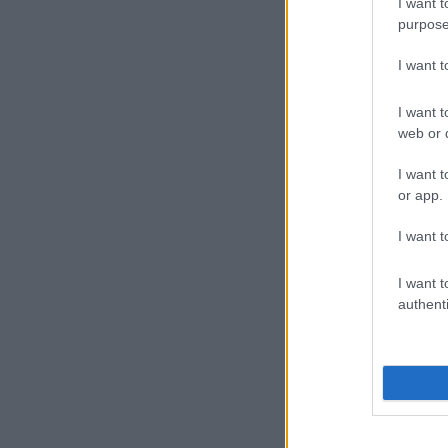
I want t
purpose
I want 
I want t
web or d
I want t
or app.
I want t
I want t
authenti