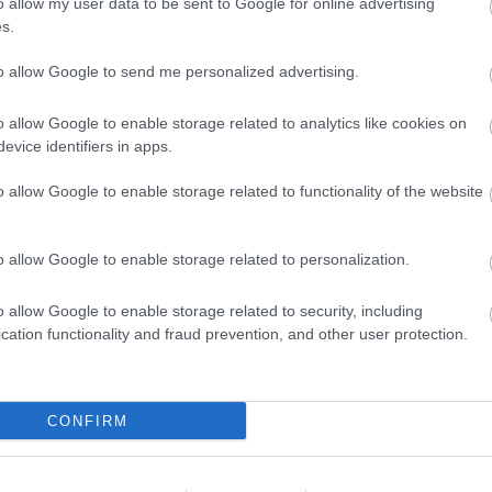
o allow my user data to be sent to Google for online advertising
s.
ALAPOK
I Love Music
Soulseek
to allow Google to send me personalized advertising.
Youtube
MP3-BLOGOK
20 Jazz Funk Greats
o allow Google to enable storage related to analytics like cookies on
Banana Nutrament
evice identifiers in apps.
Benn loxo du taccu
Blentwell
o allow Google to enable storage related to functionality of the website
Cover Mount Cassette
Dalston Oxfam Shop
Fluxblog
Gabba.cc
o allow Google to enable storage related to personalization.
Green Pea-ness
Lemon-red
Mein Walkman Ist Kaputt
o allow Google to enable storage related to security, including
Music For Robots
cation functionality and fraud prevention, and other user protection.
Music For Your Eyes
Post-Punk Junk
Ready Rock Moe Rex
Said the Gramophone
Sonic Pollutions
CONFIRM
Soul Sides
Step Off The Frankfurter
The Prettiest Pony